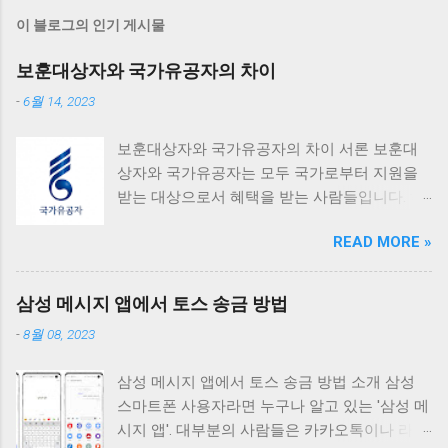
이 블로그의 인기 게시물
보훈대상자와 국가유공자의 차이
-
6월 14, 2023
보훈대상자와 국가유공자의 차이 서론 보훈대
상자와 국가유공자는 모두 국가로부터 지원을
받는 대상으로서 혜택을 받는 사람들입니다. 하
지만 이 둘은 명확한 차이점을 가지고 있으며,
READ MORE »
오늘은 이 두 가지 개념의 정의, 혜택, 신청 절차,
그리고 법적 근거 등에 대해 자세히 살펴보도록
하겠습니다. 보훈대상자란? 보훈대상자란 국가
삼성 메시지 앱에서 토스 송금 방법
보훈처의 지원 대상자로, 다양한 종류와 내용을
-
8월 08, 2023
포함합니다. 보훈대상자에는 다음과 같은 분류
가 있습니다. 1. 국가유공자 국가유공자는 나라
삼성 메시지 앱에서 토스 송금 방법 소개 삼성
를 위해 공헌하거나 희생한 사람을 의미합니다.
스마트폰 사용자라면 누구나 알고 있는 '삼성 메
국가유공자 및 그 가족들은 "국가유공자 등 예우
시지 앱'. 대부분의 사람들은 카카오톡이나 라인
및 지원에 관한 법률"에 따라 예우와 각종 혜택