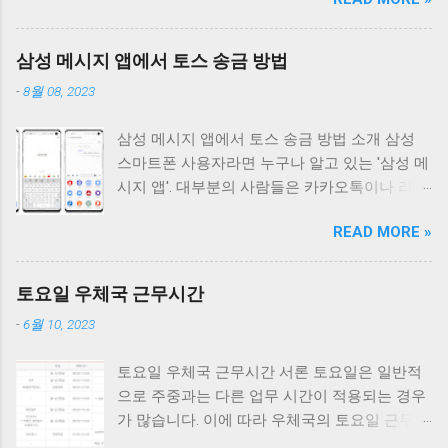
오늘은 이 두 가지 개념의 정의, 혜택, 신청 절차,
그리고 법적 근거 등에 대해 자세히 살펴보도록
하겠습니다. 보훈대상자란? 보훈대상자란 국가
삼성 메시지 앱에서 토스 송금 방법
보훈처의 지원 대상자로, 다양한 종류와 내용을
-
8월 08, 2023
포함합니다. 보훈대상자에는 다음과 같은 분류
가 있습니다. 1. 국가유공자 국가유공자는 나라
삼성 메시지 앱에서 토스 송금 방법 소개 삼성
를 위해 공헌하거나 희생한 사람을 의미합니다.
스마트폰 사용자라면 누구나 알고 있는 '삼성 메
국가유공자 및 그 가족들은 "국가유공자 등 예우
시지 앱'. 대부분의 사람들은 카카오톡이나 라인
및 지원에 관한 법률"에 따라 예우와 각종 혜택
같은 모바일 메신저로 송금과 대화를 주로 하지
을 지원받습니다. 다음은 예우를 받을 수 있는
READ MORE »
만, 삼성 메시지 앱 또한 많은 기능들이 탑재되
국가유공자들의 분류입니다. 독립유공자 순국
어 있어 간편하게 사용이 가능합니다. 그 중에서
선열 애국지사 전몰군경, 전상군경, 순직군경, 공
도 가장 주목받는 기능은 바로 '토스 송금' 기능
상군경 무공수훈자, 보국수훈자 6.25 참전 재일
토요일 우체국 근무시간
입니다. 토스 송금의 간편함 토스 송금의 장점은
학도 의용군인 4.19 혁명 사망자, 부상자, 공로자
-
6월 10, 2023
바로 계좌 번호 없이도 상대방의 휴대폰 번호만
순직공무원, 공상공무원 국가사회발전 특별공
으로 송금이 가능하다는 것입니다. 그렇다면, 삼
로 순직자, 상이자, 공로자 전투종사군무원 등의
토요일 우체국 근무시간 서론 토요일은 일반적
성 메시지 앱에서는 어떻게 송금을 하는지, 상세
사망자, 상이자 6.18자 유상이자 개별 법령에 의
으로 주중과는 다른 업무 시간이 적용되는 경우
한 방법을 알아봅시다. 삼성 메시지 앱을 통한
거 등록되는 국가유공자 2. 5.18 민주화운동유공
가 많습니다. 이에 따라 우체국의 토요일 근무시
토스 송금 방법 '기본 메시지' 앱 실행 삼성 스마
자 5.18 민주화운동과 관련해 사망, 부상, 희생,
간에 대해 알아보겠습니다. 우체국은 편리하고